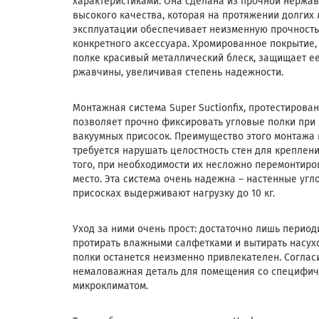
характеристиками. Она сделана из прочной нержа
высокого качества, которая на протяжении долгих 
эксплуатации обеспечивает неизменную прочность
конкретного аксессуара. Хромированное покрытие
полке красивый металлический блеск, защищает ее
ржавчины, увеличивая степень надежности.
Монтажная система Super Suctionfix, протестирова
позволяет прочно фиксировать угловые полки при
вакуумных присосок. Преимущество этого монтажа в
требуется нарушать целостность стен для креплени
того, при необходимости их несложно перемонтиро
место. Эта система очень надежна – настенные угл
присосках выдерживают нагрузку до 10 кг.
Уход за ними очень прост: достаточно лишь период
протирать влажными салфетками и вытирать насухо
полки останется неизменно привлекателен. Согласи
немаловажная деталь для помещения со специфи
микроклиматом.