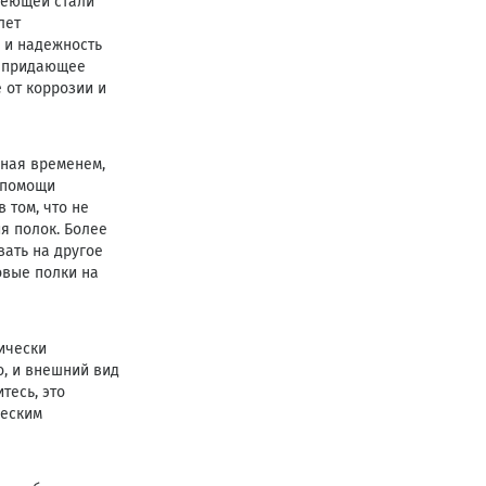
веющей стали
лет
 и надежность
, придающее
 от коррозии и
нная временем,
 помощи
 том, что не
я полок. Более
вать на другое
овые полки на
ически
, и внешний вид
тесь, это
ческим