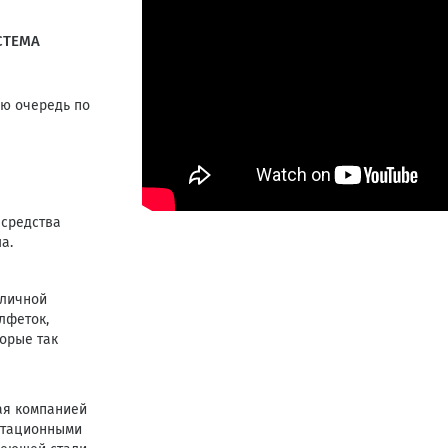
СТЕМА
ую очередь по
 средства
а.
тличной
лфеток,
торые так
ая компанией
атационными