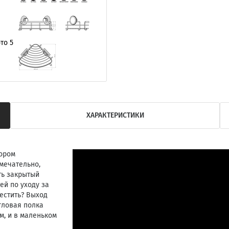
ХАРАКТЕРИСТИКИ
тором
мечательно,
ть закрытый
й по уходу за
местить? Выход
гловая полка
м, и в маленьком