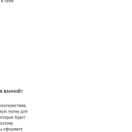
 в себе
Я ВАННОЙ?
рактеристики,
овую полку для
оторая будет
Поэтому
вы оформите