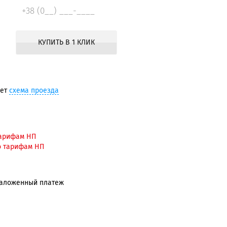
КУПИТЬ В 1 КЛИК
ует
схема проезда
тарифам НП
о тарифам НП
Наложенный платеж