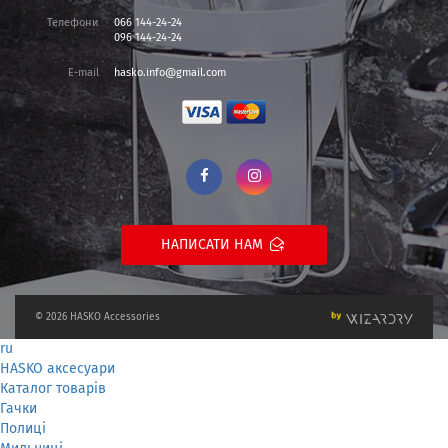
Паперотримач для туалету, виготовлений підприємством
Телефони
066 144-24-24
096 144-24-24
Hasko, необхідний аксесуар, призначений для акуратного
оформлення місця для розміщення туалетного паперу.
Він
E-mail
hasko.info@gmail.com
надійно кріпиться до стіни за допомогою каучукових
присосок, які накриваються диском з металу.
Завдяки
унікальній вакуумній системі Super Suctionfix аксесуари міцно
фіксуються на чистій вертикальної поверхні.
Виготовляються паперотримачі даної торгової марки з
нержавіючої сталі з хромованим покриттям.
В результаті вони
не тільки вишукано виглядають, але й ідеально поєднуються з
іншими хромованими аксесуарами суміщеного санвузла -
НАПИСАТИ НАМ
змішувачами, кранами і т.п.
Наш інтернет-магазин пропонує стандартні та унікальні
зразки:
© 2026 HASKO Accessories
паперотримач з полицею (кріпиться саморізами),
ru
відкрита модель паперотримач для туалету на вакуумному
HASKO аксесуари
кріпленні без свердління.
Каталог товарів
Гачки
Вироби Hasko компактні зручні, сертифіковані та
Полиці
відповідають всім європейським санітарно-гігієнічним