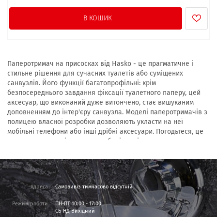
В КОШИК
Паперотримач на присосках від Hasko - це прагматичне і
стильне рішення для сучасних туалетів або суміщених
санвузлів.
Його функції багатопрофільні: крім
безпосереднього завдання фіксації туалетного паперу, цей
аксесуар, що виконаний дуже витончено, стає вишуканим
доповненням до інтер'єру санвузла.
Моделі паперотримачів з
полицею власної розробки дозволяють укласти на неї
мобільні телефони або інші дрібні аксесуари.
Погодьтеся, це
дуже практичне рішення, яке вберігає від поширених траги-
комічних ситуацій, що можуть нерідко спіткати людину в
туалеті.
Фірмовий паперотримач в
Адреса
Самовивіз тимчасово відсутній
туалет поєднує вишуканий
Режим роботи
ПН-ПТ 10:00 - 17:00
дизайн з функціональністю
СБ-НД Вихідний