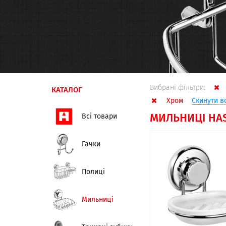
Вибрані фільтри:
КАТАЛОГ
Хром
Скинути в
Всі товари
МИЛЬНИЦІ HAS
Гачки
Полиці
Мильниці