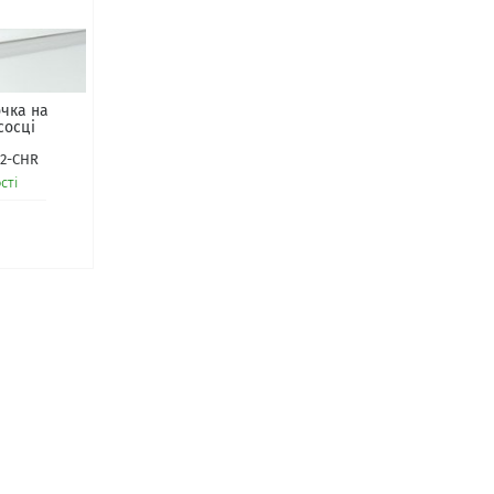
чка на
сосці
02-CHR
сті