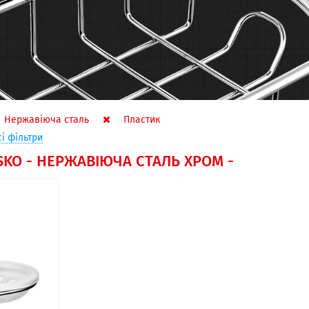
Нержавіюча сталь
Пластик
сі фільтри
KO - НЕРЖАВІЮЧА СТАЛЬ ХРОМ -