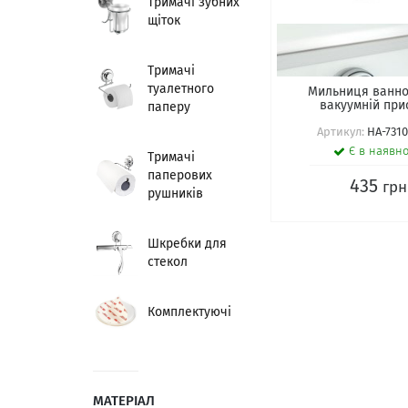
Тримачі зубних
щіток
Тримачі
туалетного
Мильниця ванно
вакуумній при
паперу
Артикул:
HA-731
Є в наявно
Тримачі
паперових
435
грн
рушників
Шкребки для
стекол
Комплектуючі
МАТЕРІАЛ