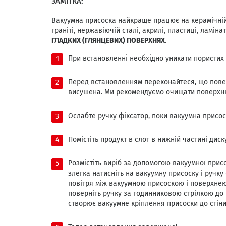
ЗАМІТКА:
Вакуумна присоска найкраще працює на керамічній п
граніті, нержавіючій сталі, акрилі, пластиці, ламінат
ГЛАДКИХ
(ГЛЯНЦЕВИХ)
ПОВЕРХНЯХ
.
При встановленні необхідно уникати пористих
Перед встановленням переконайтеся, що пове
висушена. Ми рекомендуємо очищати поверхню
Ослабте ручку фіксатор, поки вакуумна присос
Помістіть продукт в слот в нижній частині диску
Розмістіть виріб за допомогою вакуумної присо
злегка натисніть на вакуумну присоску і ручку
повітря між вакуумною присоскою і поверхнею
поверніть ручку за годинниковою стрілкою до 
створює вакуумне кріплення присоски до стіни