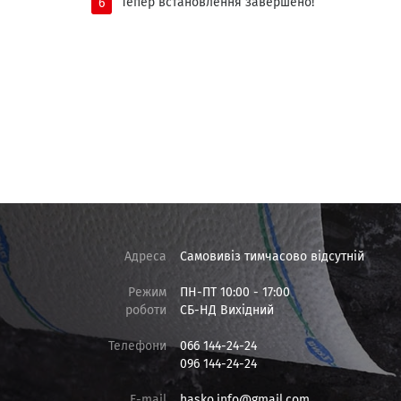
Тепер встановлення завершено!
Адреса
Самовивіз тимчасово відсутній
Режим
ПН-ПТ 10:00 - 17:00
роботи
СБ-НД Вихідний
Телефони
066 144-24-24
096 144-24-24
E-mail
hasko.info@gmail.com