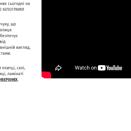
них сьогодні на
 КІЛОГРАМ!!!
чуку, що
Полиця
абезпечує
від
внішній вигляд,
стами.
плитці, склі,
иці, ламінаті
ОВЕРХНЯХ
.