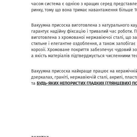
часом система є однією з кращих серед представле
ринку, тому що вона тримає навантаження більше 10
Вакуумна присоска виготовлена ​​з натурального кау
гарантує надійну фіксацію і тривалий час роботи. 
виготовлена з хромованої нержавіючої сталі, що з
стильне і елегантне оздоблення, а також запобігає 
корозії. Хромоване покриття забезпечує чудовий зо
а якість матеріалів підтверджується численними те
Вакуумна присоска найкраще працює на керамічній 
дзеркалах, граніті, нержавіючій сталі, акрилі, пласт
та
БУДЬ-ЯКИХ НЕПОРИСТИХ ГЛАДКИХ
(ГЛЯНЦЕВИХ)
П