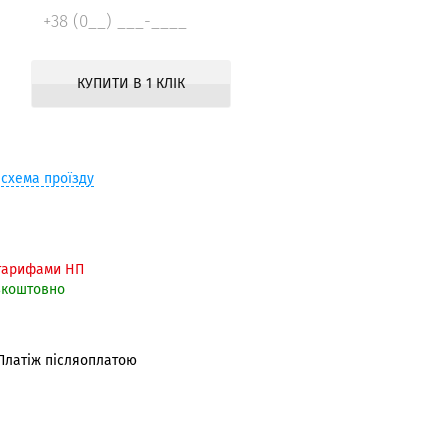
КУПИТИ В 1 КЛІК
й
схема проїзду
тарифами НП
зкоштовно
 Платіж післяоплатою