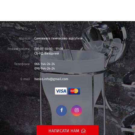
Адреса
Самовивіз тимчасово відсутній
Режим роботи
ПН-ПТ 10:00 - 17:00
СБ-НД Вихідний
Телефони
066 144-24-24
096 144-24-24
E-mail
hasko.info@gmail.com
НАПИСАТИ НАМ