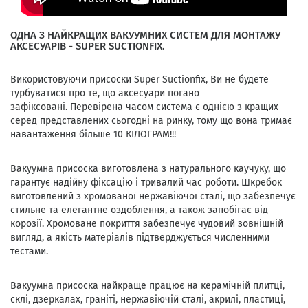
ОДНА З НАЙКРАЩИХ ВАКУУМНИХ СИСТЕМ ДЛЯ МОНТАЖУ
АКСЕСУАРІВ - SUPER SUCTIONFIX.
Використовуючи присоски Super Suctionfix, Ви не будете
турбуватися про те, що аксесуари погано
зафіксовані. Перевірена часом система є однією з кращих
серед представлених сьогодні на ринку, тому що вона тримає
навантаження більше 10 КІЛОГРАМ!!!
Вакуумна присоска виготовлена ​​з натурального каучуку, що
гарантує надійну фіксацію і тривалий час роботи. Шкребок
виготовлений з хромованої нержавіючої сталі, що забезпечує
стильне та елегантне оздоблення, а також запобігає від
корозії. Хромоване покриття забезпечує чудовий зовнішній
вигляд, а якість матеріалів підтверджується численними
тестами.
Вакуумна присоска найкраще працює на керамічній плитці,
склі, дзеркалах, граніті, нержавіючій сталі, акрилі, пластиці,